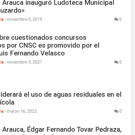
e Arauca inauguró Ludoteca Municipal
uzardo»
ra
-
noviembre 5, 2019
0
bre cuestionados concursos
s por CNSC es promovido por el
uis Fernando Velasco
ra
-
noviembre 3, 2021
0
iderará el uso de aguas residuales en el
ícola
ra
-
marzo 16, 2022
0
e Arauca, Édgar Fernando Tovar Pedraza,