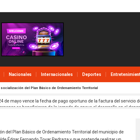
Nacionales
Internacionales
Deportes
Entretenimien
nzó Proceso De Socialización
ocialización del Plan Básico de Ordenamiento Territorial
Ordenamiento Territorial
4 de mayo vence la fecha de pago oportuno de la factura del servicio d
rsonas se beneficiaron de la jornada de apoyo al desarrollo en el dep
2021
by
Sandra
320
0
eral de la ART analizó avances, compromisos y retos del PDET en Arauc
e oportunidades de empleo y emprendimiento rural, Mintrabajo ‘se la 
ntrato adjudicaría hoy la UNP para arrendamiento de vehículos blindado
ación del Plan Básico de Ordenamiento Territorial del municipio de
calde Édgar Fernando Tovar Pedraza y que pretende realizar un