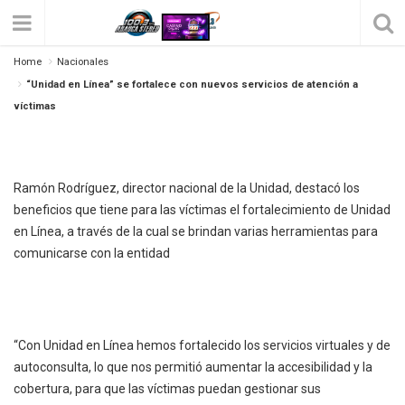
Home
Nacionales
“Unidad En Línea” Se Fortalece Con Nuevos
“Unidad en Línea” se fortalece con nuevos servicios de atención a
Servicios De Atención A Víctimas
víctimas
Posted on
mayo 26, 2022
by
Sandra
109
0
Ramón Rodríguez, director nacional de la Unidad, destacó los
beneficios que tiene para las víctimas el fortalecimiento de Unidad
en Línea, a través de la cual se brindan varias herramientas para
comunicarse con la entidad
“Con Unidad en Línea hemos fortalecido los servicios virtuales y de
autoconsulta, lo que nos permitió aumentar la accesibilidad y la
cobertura, para que las víctimas puedan gestionar sus