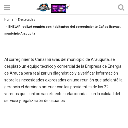
ENELAR Realizó Reunión Con Habitantes
Home
Destacadas
Del Corregimiento Cañas Bravas, Municipio
ENELAR realizó reunión con habitantes del corregimiento Cañas Bravas,
Arauquita
municipio Arauquita
Posted on
marzo 19, 2021
by
Sandra
346
0
Al corregimiento Cañas Bravas del municipio de Arauquita, se
desplazó un equipo técnico y comercial de la Empresa de Energía
de Arauca para realizar un diagnóstico y a verificar información
sobre las necesidades expresadas en una reunión que adelantó la
gerencia el domingo anterior con los presidentes de las 22
veredas que conforman el sector, relacionadas con la calidad del
servicio y legalización de usuarios.