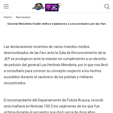
General Mendieta Ovalle Ratifica
Home
Nacionales
Vejámenes A Secuestrados Por Las Farc
General Mendieta Ovalle ratifica vejámenes a secuestrados por las Farc
Posted on
marzo 17, 2021
by
Sandra
408
0
Las declaraciones recientes de varios mandos medios
desmovilizados de las Farc ante la Sala de Reconocimiento de la
JEP se produjeron ante la citación en cumplimiento a un derecho
de petición del general Luis Herlindo Mendieta, por lo que nos llevó
a consultarlo para conocer su concepto respecto a los hechos
sucedidos durante el cautiverio de los policías y militares
secuestrados.
El excomandante del Departamento de Policía Arauca, recordó
esta mañana en Noticias 100.3 los vejámenes de los que fue
víctima durante el secuestro que duró cerca de doce años.