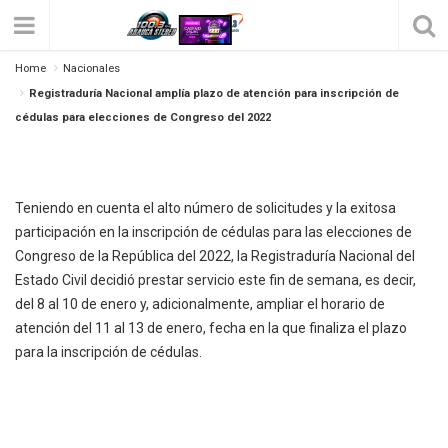
Registraduría Nacional Amplía Plazo De
Home
Nacionales
Atención Para Inscripción De Cédulas Para
Registraduría Nacional amplía plazo de atención para inscripción de
Elecciones De Congreso Del 2022
cédulas para elecciones de Congreso del 2022
Posted on
enero 8, 2022
by
Sandra
331
0
Teniendo en cuenta el alto número de solicitudes y la exitosa
participación en la inscripción de cédulas para las elecciones de
Congreso de la República del 2022, la Registraduría Nacional del
Estado Civil decidió prestar servicio este fin de semana, es decir,
del 8 al 10 de enero y, adicionalmente, ampliar el horario de
atención del 11 al 13 de enero, fecha en la que finaliza el plazo
para la inscripción de cédulas.