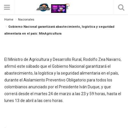
Gobierno Nacional Garantizará
Home
Nacionales
Abastecimiento, Logística Y Seguridad
Gobierno Nacional garantizará abastecimiento, logística y seguridad
Alimentaria En El País: MinAgricultura
alimentaria en el país: MinAgricultura
Posted on
marzo 21, 2020
by
Sandra
254
0
El Ministro de Agricultura y Desarrollo Rural, Rodolfo Zea Navarro,
afirmó este sábado que el Gobierno Nacional garantizará el
abastecimiento, la logística y la seguridad alimentaria en el país,
durante el Aislamiento Preventivo Obligatorio para todos los
colombianos anunciado por el Presidente Iván Duque, y que
correrá desde el martes 24 de marzo a las 23 y 59 horas, hasta el
lunes 13 de abril a las cero horas.