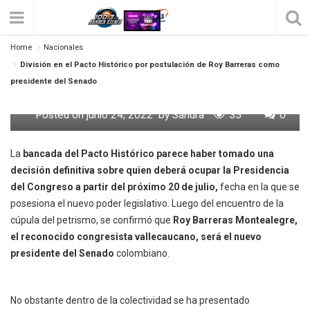
Home
Nacionales
División En El Pacto Histórico Por
División en el Pacto Histórico por postulación de Roy Barreras como
Postulación De Roy Barreras Como
presidente del Senado
Presidente Del Senado
Posted on
junio 24, 2022
by
Sandra
35
0
La
bancada del Pacto Histórico parece haber tomado una
decisión definitiva sobre quien deberá ocupar la Presidencia
del Congreso a partir del próximo 20 de julio,
fecha en la que se
posesiona el nuevo poder legislativo. Luego del encuentro de la
cúpula del petrismo, se confirmó que
Roy Barreras Montealegre,
el reconocido congresista vallecaucano, será el nuevo
presidente del Senado
colombiano.
No obstante dentro de la colectividad se ha presentado