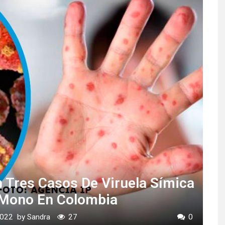
 Tres Casos De Viruela Símica
l Mono En Colombia
2022
by
Sandra
27
0