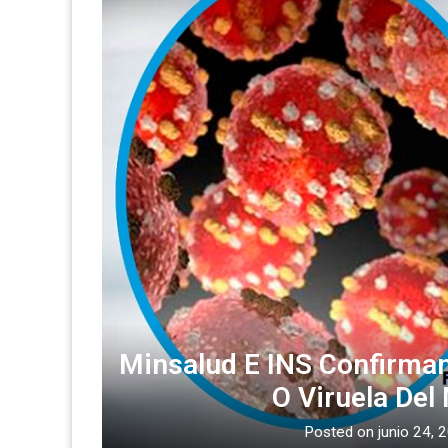
Minsalud E INS Confirman
O Viruela De
Posted on
junio 24, 