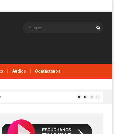
Search
to
Audios
Contáctenos
n