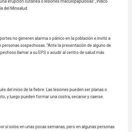
y una erupción cutánea o lesiones maculopapulosas”, indicó
ía del Minsalud.
portes no generen alarma o pánico en la población e invitó a
con personas sospechosas. “Ante la presentación de alguno de
spechoso llamar a su EPS o acudir al centro de salud más
s del inicio de la fiebre. Las lesiones pueden ser planas o
ento, y luego pueden formar una costra, secarse y caerse.
por sí solos en unas pocas semanas, pero en algunas personas