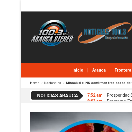
℃ Ashburn, United States
sábado junio 25, 2022
Inicio
Arauca
Frontera
Home
Nacionales
Minsalud e INS confirman tres casos de 
NOTICIAS ARAUCA
7:52 am
Prosperidad S
8:03 am
Programa ‘Ene
9:52 am
UARIV realiza
11:16 am
Congreso de
9:11 am
Gaula Policía