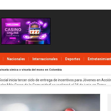
Nacionales
Internacionales
Deportes
Entretenimien
viruela símica o viruela del mono en Colombia
ocial inicia tercer ciclo de entrega de incentivos para Jóvenes en Acció
lar Más Cerca de la Comunidad’ se realizará el 24 de junio en Tame
 pagos de indemnización a víctimas en la capital araucana
 AA se desarrollará en la capital araucana
 Nacional invita a denunciar los casos de extorsión