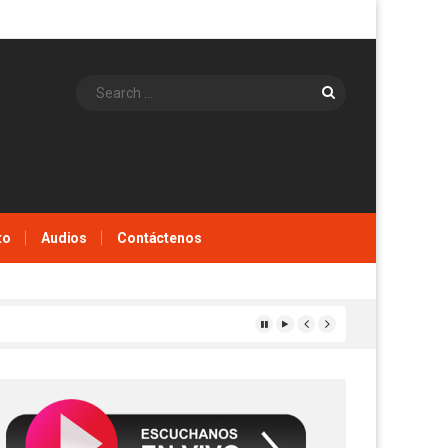
Search
to
Audios
Contáctenos
de doble propósito en Arauquita