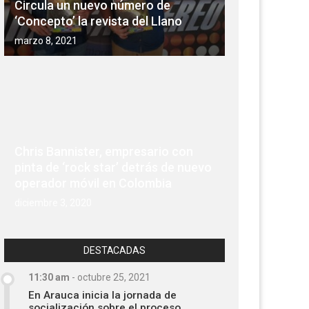
Circula un nuevo número de
‘Concepto’ la revista del Llano
marzo 8, 2021
Chris Bannister, empresario con
pinta de ‘rock star’ detrás de nuevo
operador móvil en Colombia
diciembre 3, 2020
DESTACADAS
11:30 am
-
octubre 25, 2021
En Arauca inicia la jornada de
socialización sobre el proceso