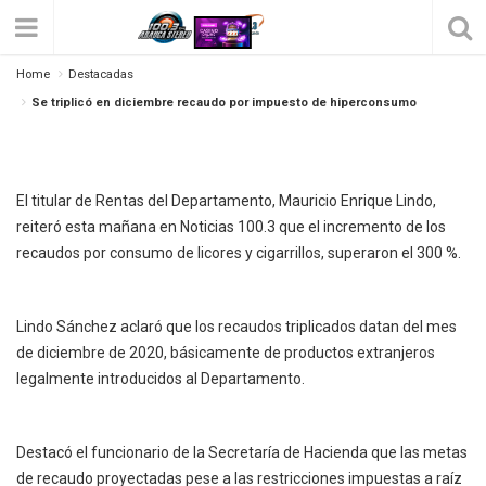
Se Triplicó En Diciembre Recaudo Por
Home
Destacadas
Impuesto De Hiperconsumo
Se triplicó en diciembre recaudo por impuesto de hiperconsumo
Posted on
enero 15, 2021
by
Sandra
331
0
El titular de Rentas del Departamento, Mauricio Enrique Lindo,
reiteró esta mañana en Noticias 100.3 que el incremento de los
recaudos por consumo de licores y cigarrillos, superaron el 300 %.
Lindo Sánchez aclaró que los recaudos triplicados datan del mes
de diciembre de 2020, básicamente de productos extranjeros
legalmente introducidos al Departamento.
Destacó el funcionario de la Secretaría de Hacienda que las metas
de recaudo proyectadas pese a las restricciones impuestas a raíz