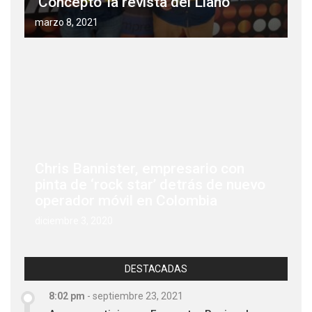
‘Concepto’ la revista del Llano
marzo 8, 2021
Chris Bannister, empresario con
pinta de ‘rock star’ detrás de nuevo
operador móvil en Colombia
diciembre 3, 2020
DESTACADAS
8:02 pm
-
septiembre 23, 2021